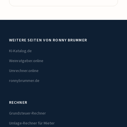
WEITERE SEITEN VON RONNY BRUMMER
KI-Katalog.de
Weinratgeber.online
Umrechner.online
ronnybrummer.de
RECHNER
Grundsteuer-Rechner
Umlage-Rechner für Mieter